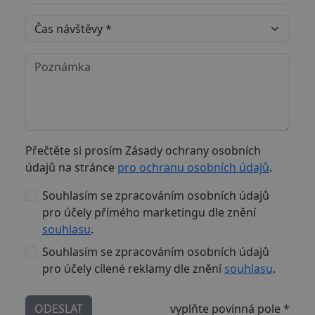
Nezbytně nutné soubory
Výkonové soubory
Soubory cílení
Funkční soubory
Nezařazené soubory
Nezbytně nutné soubory cookie umožňují základní
funkce webových stránek, jako je přihlášení
uživatele a správa účtu. Webové stránky nelze bez
nezbytně nutných souborů cookie správně
používat.
Poskytovatel
Název
Vyprší
Popis
Přečtěte si prosím Zásady ochrany osobních
/
Doména
údajů na stránce
pro ochranu osobních údajů
.
XSRF-TOKEN
cvzd.cz
2
Tento s
hodiny
cookie j
napsán,
Souhlasím se zpracováním osobních údajů
pomohl
pro účely přímého marketingu dle znění
zabezp
stránek 
souhlasu
.
prevenc
útoků
Souhlasím se zpracováním osobních údajů
padělán
weby.
pro účely cílené reklamy dle znění
souhlasu
.
VISITOR_PRIVACY_METADATA
6
Tento s
YouTube
měsíců
cookie s
.youtube.com
k uklád
ODESLAT
vyplňte povinná pole *
souhlas