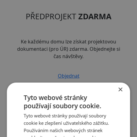
PŘEDPROJEKT
ZDARMA
Ke každému domu lze získat projektovou
dokumentaci (pro ÚR) zdarma. Objednejte si
čas návštěvy.
Objednat
×
Tyto webové stránky
používají soubory cookie.
Půdorys domu
Tyto webové stránky používají soubory
cookie ke zlepšení uživatelského zážitku.
Používáním našich webových stránek