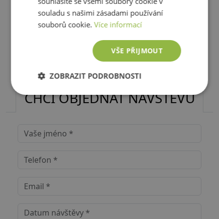
souhlasíte se všemi soubory cookie v
souladu s našimi zásadami používání
souborů cookie.
Více informací
VŠE PŘIJMOUT
Kontaktujte nás
ZOBRAZIT PODROBNOSTI
CHCI OBJEDNAT NÁVŠTĚVU
Nezbytně
Výkonové
Soubory
nutné
soubory
cílení
soubory
Funkční soubory
Nezařazené
soubory