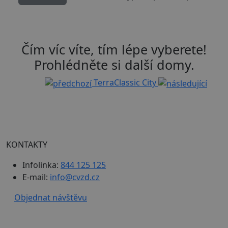
uživatel
volby
soukrom
jejich
interakc
zásadách ochrany soukromí společnosti Google
webem.
Čím víc víte, tím lépe vyberete!
Zaznam
údaje o
Prohlédněte si další domy.
souhlas
návštěv
různým
Terra
Classic City
zásada
ochran
osobní
údajů a
nastave
které zaj
že jejich
prefere
budou 
KONTAKTY
budouc
sezeníc
respekt
Infolinka:
844 125 125
E-mail:
info@cvzd.cz
Objednat návštěvu
Poskytovatel
Název
Vyprší
Po
/
Doména