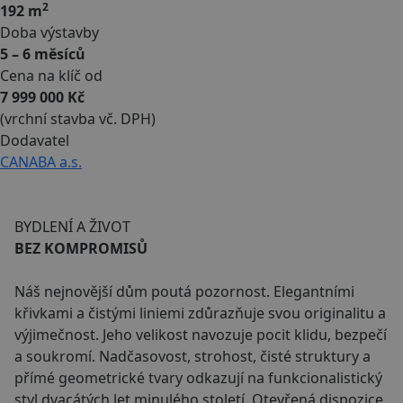
2
192 m
Doba výstavby
5 – 6 měsíců
Cena na klíč od
7 999 000 Kč
(vrchní stavba vč. DPH)
Dodavatel
CANABA a.s.
BYDLENÍ A ŽIVOT
BEZ KOMPROMISŮ
Náš nejnovější dům poutá pozornost. Elegantními
křivkami a čistými liniemi zdůrazňuje svou originalitu a
výjimečnost. Jeho velikost navozuje pocit klidu, bezpečí
a soukromí. Nadčasovost, strohost, čisté struktury a
přímé geometrické tvary odkazují na funkcionalistický
styl dvacátých let minulého století. Otevřená dispozice