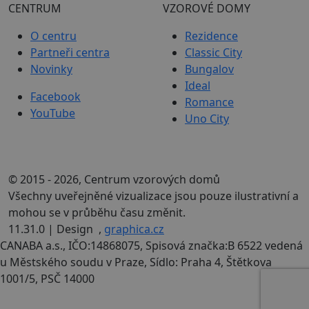
centrum_vzorovych_domu_session
cvzd.cz
2
CENTRUM
VZOROVÉ DOMY
hodiny
Poskytovatel
Název
Vyprší
Popis
/
Doména
O centru
Rezidence
YSC
Zavřením
Tento
Google LLC
Partneři centra
Classic City
prohlížeče
soubor
.youtube.com
Novinky
Bungalov
cookie
nastavuje
Ideal
YouTube ke
Facebook
sledování
Romance
zobrazení
YouTube
Uno City
vložených
videí.
VISITOR_INFO1_LIVE
6 měsíců
Tento
Google LLC
soubor
.youtube.com
cookie
nastavuje
© 2015 - 2026, Centrum vzorových domů
Youtube ke
Všechny uveřejněné vizualizace jsou pouze ilustrativní a
sledování
uživatelských
mohou se v průběhu času změnit.
předvoleb
pro videa
11.31.0 | Design
,
graphica.cz
Youtube
vložená do
CANABA a.s., IČO:14868075, Spisová značka:B 6522 vedená
webů; může
u Městského soudu v Praze, Sídlo: Praha 4, Štětkova
také určit,
zda
1001/5, PSČ 14000
návštěvník
webu
používá